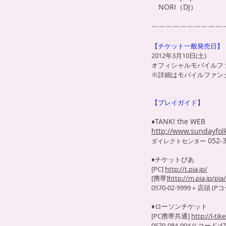
NORI（DJ）
ーーーーーーーーーー
【チケット一般発売日】
2012年3月10日(土)
オフィシャルモバイルファ
※詳細はモバイルファンク
【プレイガイド】
♦
TANK! the WEB
http://www.sundayfol
052-3
ダイレクトセンター
♦チケットぴあ
[PC]
http://t.pia.jp/
[携帯]
http://m.pia.jp/pia/
0570-02-9999＋店頭 (Pコ
♦ローソンチケット
[PC携帯共通]
http://l-tik
0570-084-004 (Lコード:47