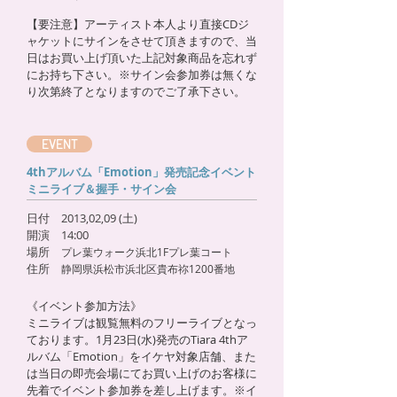
【要注意】アーティスト本人より直接CDジ
ャケットにサインをさせて頂きますので、当
日はお買い上げ頂いた上記対象商品を忘れず
にお持ち下さい。※サイン会参加券は無くな
り次第終了となりますのでご了承下さい。
EVENT
4thアルバム「Emotion」発売記念イベント
ミニライブ＆握手・サイン会
日付 2013,02,09 (土)
開演 14:00
場所
プレ葉ウォーク浜北1Fプレ葉コート
住所
静岡県浜松市浜北区貴布祢1200番地
《イベント参加方法》
ミニライブは観覧無料のフリーライブとなっ
ております。1月23日(水)発売のTiara 4thア
ルバム「Emotion」をイケヤ対象店舗、また
は当日の即売会場にてお買い上げのお客様に
先着でイベント参加券を差し上げます。※イ