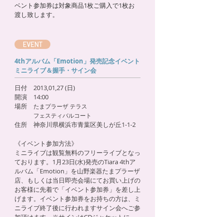
ベント参加券は対象商品1枚ご購入で1枚お
渡し致します。
EVENT
4thアルバム「Emotion」発売記念イベント
ミニライブ＆握手・サイン会
日付 2013,01,27 (日)
開演 14:00
場所
たまプラーザ テラス
フェスティバルコート
住所 神奈川県横浜市青葉区美しが丘1-1-2
《イベント参加方法》
ミニライブは観覧無料のフリーライブとなっ
ております。1月23日(水)発売のTiara 4thア
ルバム「Emotion」を山野楽器たまプラーザ
店、もしくは当日即売会場にてお買い上げの
お客様に先着で「イベント参加券」を差し上
げます。イベント参加券をお持ちの方は、ミ
ニライブ終了後に行われますサイン会へご参