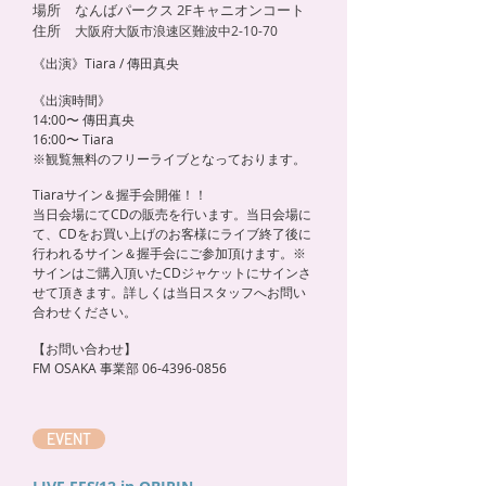
場所 なんばパークス 2Fキャニオンコート
住所
大阪府大阪市浪速区難波中2-10-70
《出演》Tiara / 傳田真央
《出演時間》
14:00〜 傳田真央
16:00〜 Tiara
※観覧無料のフリーライブとなっております。
Tiaraサイン＆握手会開催！！
当日会場にてCDの販売を行います。当日会場に
て、CDをお買い上げのお客様にライブ終了後に
行われるサイン＆握手会にご参加頂けます。※
サインはご購入頂いたCDジャケットにサインさ
せて頂きます。
詳しくは当日スタッフへお問い
合わせください。
【
お問い合わせ】
FM OSAKA 事業部
06-4396-0856
EVENT