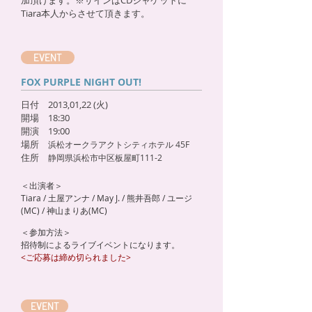
加頂けます。※サインはCDジャケットに
Tiara本人からさせて頂きます。
EVENT
FOX PURPLE NIGHT OUT!
日付 2013,01,22 (火)
開場 18:30
開演 19:00
場所
浜松オークラアクトシティホテル 45F
住所
静岡県浜松市中区板屋町111-2
＜出演者＞
Tiara / 土屋アンナ / May J. / 熊井吾郎 / ユージ
(MC) / 神山まりあ(MC)
＜参加方法＞
招待制によるライブイベントになります。
<ご応募は締め切られました>
EVENT