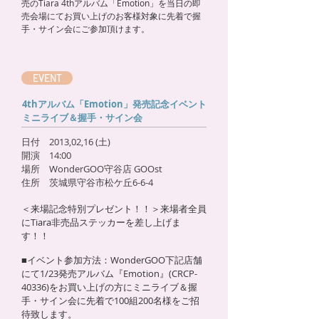
売のTiara 4thアルバム「Emotion」を当日の即
売会場にてお買い上げのお客様対象に先着で握
手・サイン会にご参加頂けます。
EVENT
4thアルバム「Emotion」発売記念イベント
ミニライブ＆握手・サイン会
日付 2013,02,16 (土)
開演 14:00
場所 WonderGOO守谷店 GOOst
住所 茨城県守谷市松ケ丘6-6-4
＜来場記念特別プレゼント！！＞来場者全員
にTiara非売品ステッカーを差し上げま
す！！
■イベント参加方法：WonderGOO下記店舗
にて1/23発売アルバム『Emotion』(CRCP-
40336)をお買い上げの方にミニライブ＆握
手・サイン会に先着で100組200名様をご招
待致します。